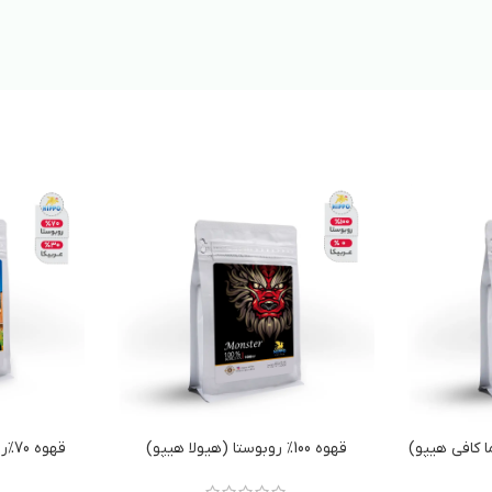
قهوه 100% روبوستا (هیولا هیپو)