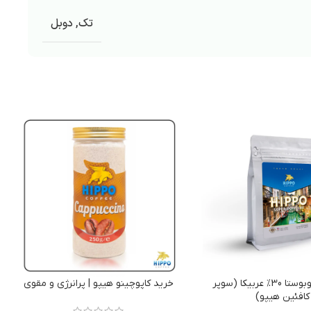
تک
,
دوبل
قهوه 70%روبوستا 30% عربیکا (سوپر
خرید کاپوچینو هیپو | پرانرژی و مقوی
کافئین هیپو)