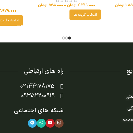
1.59
تومان
2.319.000
تومان
–
565.000
تومان
3.979.000
انتخاب گزینه ها
انتخاب گزینه
ع
راه های ارتباطی
02144178175
09352200919
عتی
گی
شبکه های اجتماعی
عمده