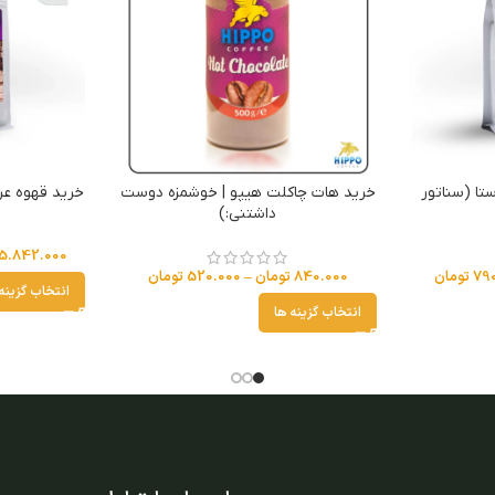
کا 70% روبوستا (سناتور
خرید هات چاکلت هیپو | خوشمزه دوست
خرید قهوه عربیکا 100% (آروما 
داشتنی:)
5.842.000
79
تومان
840.000
تومان
–
520.000
تومان
انتخاب گزینه
انتخاب گزینه ها