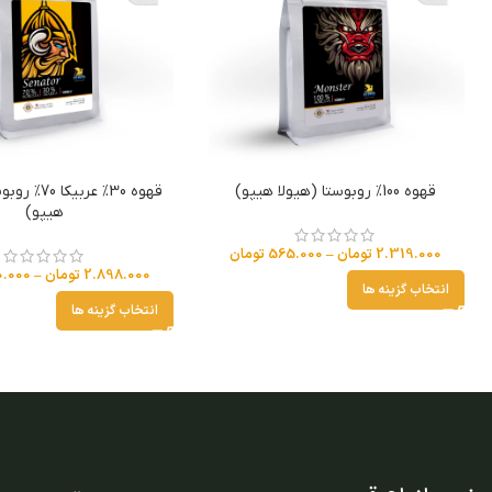
قهوه 100% روبوستا (هیولا هیپو)
قهوه 30% عربی
هیپو)
2.319.000
تومان
–
565.000
تومان
2.898.000
تومان
–
0.000
انتخاب گزینه ها
انتخاب گزینه ها