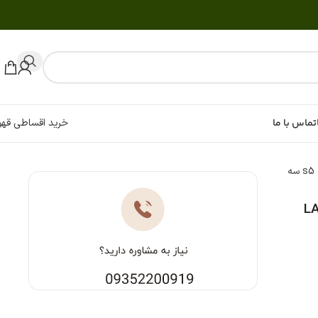
تماس با ما
خرید اقساطی قهو
اسپرسو ساز لاسپازیاله s5 سه
LASPAZIA