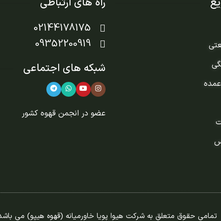
ع
راه های ارتباطی
02144178175
09352200919
عتی
گی
شبکه های اجتماعی
عمده
عضو در
انجمن قهوه کشور
ت
س
تمامی حقوق متعلق به شرکت هیوا پویا خاورمیانه (قهوه هیپو) می باشد