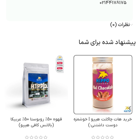
02144178175
نظرات (0)
پیشنهاد شده برای شما
خرید هات چاکلت هیپو | خوشمزه
قهوه 50% روبوستا 50% عربیکا
دوست داشتنی:)
(بالانس کافی هیپو)