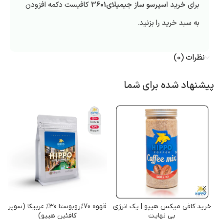
برای
خرید اسپرسو ساز جیمیلای3601
کافیست دکمه افزودن
به سبد خرید را بزنید.
نظرات (0)
پیشنهاد شده برای شما
خرید کافی میکس هیپو | یک انرژی
قهوه 70%روبوستا 30% عربیکا (سوپر
بی نهایت
کافئین هیپو)