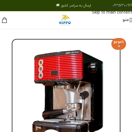
09352200919 ارسال به سراسر کشور 🚚
Skip to navigation
Skip to main content
منو
ناموجو
د