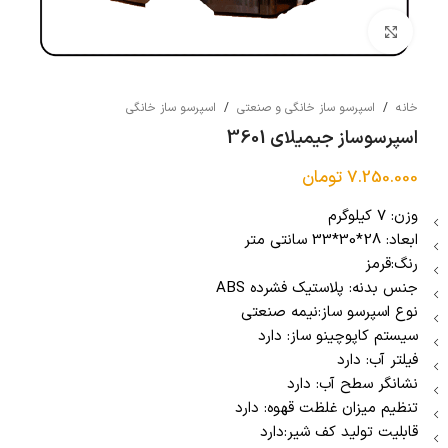
بزرگنمایی تصویر
خانه
/
اسپرسو ساز خانگی و صنعتی
/
اسپرسو ساز خانگی
اسپرسوساز جیمیلای 3601
7.250.000
تومان
وزن: 7 کیلوگرم
ابعاد: 28*30*33 سانتی متر
رنگ:قرمز
جنس بدنه: پلاستیک فشرده ABS
نوع اسپرسو ساز:نیمه صنعتی
سیستم کاپوچینو ساز: دارد
فیلتر آب: دارد
نشانگر سطح آب: دارد
تنظیم میزان غلظت قهوه: دارد
قابلیت تولید کف شیر:دارد