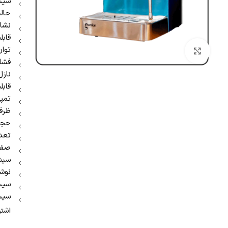
سیست
حالت
نشا
قابل
توان: 450
بزرگنمایی تصویر
فشار ب
نازل
قابل
تمپر
ظرفیت
حجم م
تعدا
صفح
سینی
نوشی
سیست
سیس
اشتر