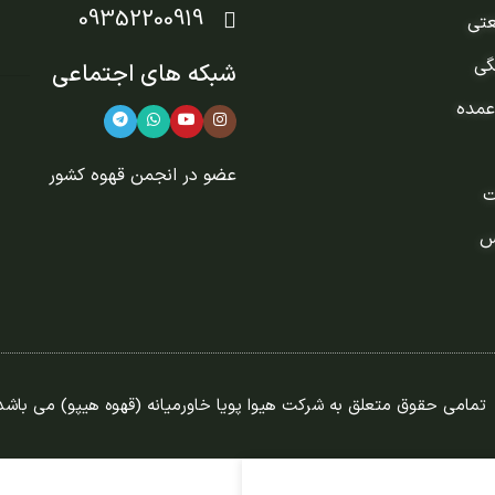
09352200919
عتی
گی
شبکه های اجتماعی
عمده
عضو در
انجمن قهوه کشور
ت
س
تمامی حقوق متعلق به شرکت هیوا پویا خاورمیانه (قهوه هیپو) می باشد