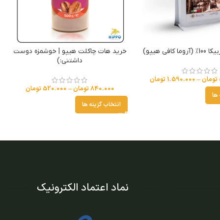
کافی هیپو)
خرید هات چاکلت هیپو | خوشمزه دوست
داشتنی:)
تومان
–
1.590.000
تومان
840.000
تومان
–
520.000
تومان
 ها
انتخاب گزینه ها
نماد اعتماد الکترونیک