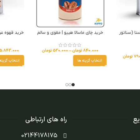
کا 70% روبوستا (سناتور
خرید چای ماسالا هیپو | مقوی و سالم
خرید قهوه عربیکا 100% (آروما 
840.000
تومان
–
520.000
تومان
5.842.000
79
تومان
انتخاب گزینه ها
انتخاب گزینه
ع
راه های ارتباطی
02144178175