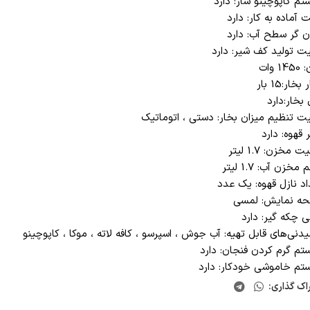
م کاپوچینو ساز: دارد
 آماده به کار: دارد
ن گر سطح آب: دارد
یت تولید کف شیر: دارد
1 وات
خار:15 بار
 بخار:دارد
یت تنظیم میزان بخار: دستی ، اتوماتیک
 قهوه: دارد
 مخزن: 1.7 لیتر
خزن آب: 1.7 لیتر
د نازل قهوه: یک عدد
ه نمایش: لمسی
 چکه گیر: دارد
دنی‌های قابل تهیه: آب جوش ، اسپرسو ، کافه لاته ، موکا ، کاپوچینو
م گرم کردن فنجان: دارد
تم خاموشی خودکار: دارد
اک گذاری: