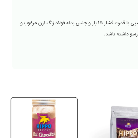
از اسپرسو ساز جیمیلای 3005 می توان برای مکان هایی از جمله مصارف خانگی، کافه ها مناسب است. این دستگاه اسپرسو ساز دارای پمپی با قدرت فشار 15 بار و جنس بدنه فولاد زنگ نزن مرغوب و