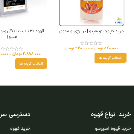
خرید کاپوچینو هیپو | پرانرژی و مقوی
قهوه 30% عربی
هیپو)
820.000
تومان
–
420.000
تومان
2.898.000
تومان
–
0.000
انتخاب گزینه ها
انتخاب گزینه ها
خرید انواع قهوه
دسترسی سری
خرید قهوه اسپرسو
خرید قهوه