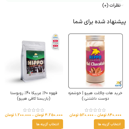
نظرات (0)
پیشنهاد شده برای شما
خرید هات چاکلت هیپو | خوشمزه
قهوه 60% عربیکا 40% روبوستا
دوست داشتنی:)
(باریستا کافی هیپو)
840.000
تومان
–
520.000
تومان
4.250.000
تومان
–
1.200.000
تومان
انتخاب گزینه ها
انتخاب گزینه ها