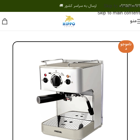
09352200919 ارسال به سراسر کشور 🚚
Skip to navigation
Skip to main content
منو
ناموجو
د