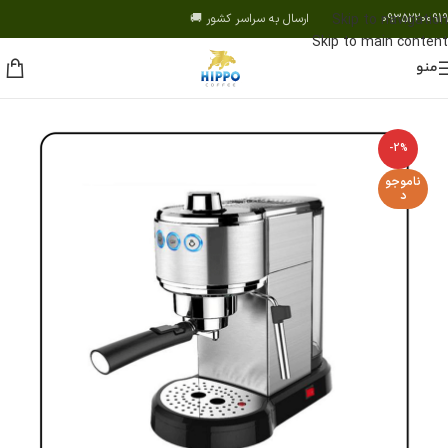
09352200919 ارسال به سراسر کشور 🚚
Skip to navigation
Skip to main content
منو
-2%
ناموجو
د