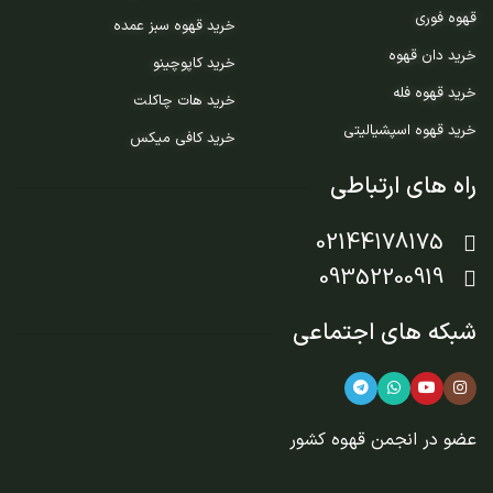
قهوه فوری
خرید قهوه سبز عمده
خرید دان قهوه
خرید کاپوچینو
خرید قهوه فله
خرید هات چاکلت
خرید قهوه اسپشیالیتی
خرید کافی میکس
راه های ارتباطی
02144178175
09352200919
شبکه های اجتماعی
عضو در
انجمن قهوه کشور