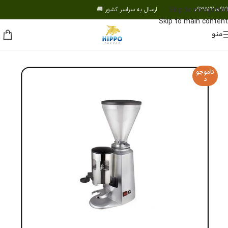
09352200919 ارسال به سراسر کشور 🚚
Skip to navigation
Skip to main content
منو
ناموجو
د