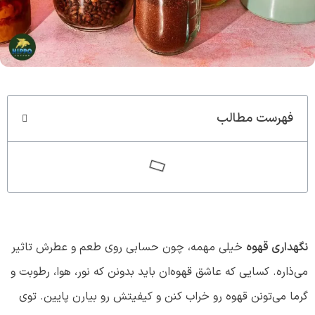
سوپر کافئین هیپو(70%روبوستا)
کاپوچینو هیپ
قوی ترین قهوه ایران
طعمی که ارزش امتحان کرد
مشاهده و خرید
مشاهده و خرید
فهرست مطالب
نگهداری قهوه
خیلی مهمه، چون حسابی روی طعم و عطرش تاثیر
می‌ذاره. کسایی که عاشق قهوه‌ان باید بدونن که نور، هوا، رطوبت و
گرما می‌تونن قهوه رو خراب کنن و کیفیتش رو بیارن پایین. توی