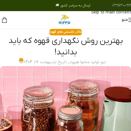
09352200919 ارسال به سراسر کشور 🚚
Skip to navigation
Skip to main content
منو
بلاگ
,
دانستنی های قهوه
بهترین روش نگهداری قهوه که باید
بدانید!
1
تیم تولید محتوا هیپو
در تاریخ اردیبهشت 17, 1404