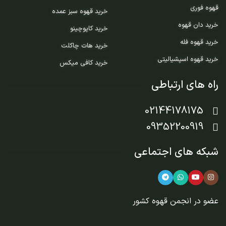
قهوه فوری
خرید قهوه سبز عمده
خرید دان قهوه
خرید کاپوچینو
خرید قهوه فله
خرید هات چاکلت
خرید قهوه اسپشیالیتی
خرید کافی میکس
راه های ارتباطی
02144178175
09352200919
شبکه های اجتماعی
عضو در
انجمن قهوه کشور