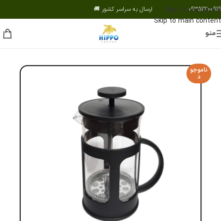
09352200919 ارسال به سراسر کشور 🚚
Skip to navigation
Skip to main content
منو
ناموجو
د