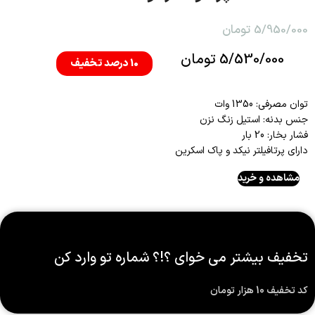
5/950/000 تومان
5/530/000 تومان
10 درصد تخفیف
توان مصرفی: 1350 وات
جنس بدنه: استیل زنگ نزن
فشار بخار: 20 بار
دارای پرتافیلتر نیکد و پاک اسکرین
مشاهده و خرید
تخفیف بیشتر می خوای ؟!؟ شماره تو وارد کن
کد تخفیف 10 هزار تومان