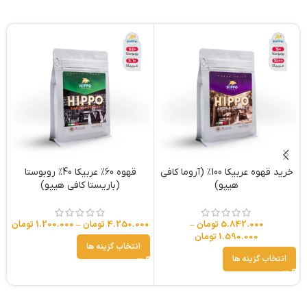
خرید قهوه عربیکا 100% (آروما کافی
قهوه 60% عربیکا 40% روبوستا
هیپو)
(باریستا کافی هیپو)
5.842.000
تومان
–
4.250.000
تومان
–
1.200.000
تومان
0
1.590.000
تومان
انتخاب گزینه ها
انتخاب گزینه ها